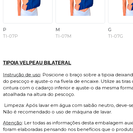
P
M
G
TI-07P
TI-07M
TI-07G
Descrição
TIPOIA
VELPEAU BILATERAL
Instrução de uso
: Posicione o braço sobre a tipoia deixa
do pescoço e ajuste-o na fivela de encaixe. Utilize as tira
cintura com o cadarço inferior e ajuste-o da mesma form
atoalhada na altura do pescoço.
Limpeza: Após lavar em água com sabão neutro, deve-se
Não é recomendado o uso de máquina de lavar.
Atenção
: Ler todas as informações desta embalagem auxil
foram elaboradas pensando nos benefícios que o produto